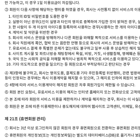
만 가능하고, 이 경우 1일 이용요금이 차감됩니다.
③ 회원이 다음 사항에 해당하는 행위를 하였을 경우, 회사는 사전통지 없이 서비스의 이
타인의 ID및 비밀번호를 도용한 경우
실명이 아닌 경우(1인이 실명과 타인의 명의로 중복하여 가입한 것이 밝혀진 경우, 
한 사람이 두 개 이상의 아이디를 등록하여 사용하는 경우(사용하는 한 개의 아이디를
계약서 및 약관을 위반한 경우
회사의 서비스 운영을 방해하거나 다른 회원을 와해할 목적으로 서비스를 이용하는 
회사 직원에게 폭언, 협박 또는 음란한 언행 등으로 회사의 서비스 운영을 방해하는 
유료서비스 결제 후 특별한 문제가 없는데도 불구하고 일부 사용 후 상습적인 해지 
사이트 게시물 및 파트너방송 채팅창에서 욕설, 비방, 거짓, 사생활침해, 명예훼손 
국익 또는 사회적 공익을 저해할 목적이나 범죄적 목적으로 서비스를 이용하고 있다
기타 의도적으로 분란을 일으키는 등 회원으로서 부적당하다고 판단되는 경우
④ 제3항에 불구하고, 회사는 명의도용, 결제도용 기타 주민등록법 위반행위, 관련 법령
등이 인정되는 경우에는 즉시 이용계약을 해지할 수 있으며, 그 해지로 인하여 회원이 보
⑤ 4항에 따라 서비스 이용계약이 해지된 회원은 차후 회원가입이 제한될 수 있습니다.
⑥ 회원 본인 요청시, 유료서비스 이용의 해지는 인터넷 홈페이지 또는 전화상으로 고객의사
⑦ 본 조에 따라 회원의 서비스 이용을 제한하거나 계약을 해지하는 경우, 회사는 이 사
⑧ 회원은 본 조에 따른 이용제한이나 중도해지에 대하여 웹사이트 고객센터, 이메일, 유
제 21조 (휴면회원 관리)
① 회사는 3년 이상 로그인하지 않은 회원의 경우 휴면회원으로 전환하는 휴면회원 관리
② 휴면회원의 개인정보(또는 개인정보파일)는 별도의 데이터베이스(DB)로 옮기거나 보