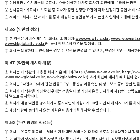
⑥ 이용요금 : 본 서비스의 유료서비스를 이용한 대가로 회사가 회원에게 부과하는 금액
⑦ 일시중지 : 유료서비스 회원 중 회사가 정한 일정한 요건에 따라 일정기간 동안 서비스
⑧ 서비스 : 회사가 본 서비스를 통해 제공하는 증권정보 기타 콘텐츠 일체의 이용에 관한
제 3조 (약관의 정의)
① 본 약관은 서비스 메뉴 및 회사의 홈 페이지(
www.wowtv.co.kr
,
www.wownet.co
www.hkglobaltv.co.kr
)에 공시 함으로써 효력을 발생합니다.
② 회사는 필요하다고 인정되는 경우 이 약관을 변경할 수 있으며, 변경된 약관은 제공하
제 4조 (약관의 게시와 개정)
① 회사는 이 약관의 내용을 회사의 홈 페이지(
http://www.wowtv.co.kr
,
http://w
www.wowglobal.co.kr
,
www.hkglobaltv.co.kr
) 초기 화면에 게시하여 회원이 쉽게
② 회사는 "약관의 규제에 관한 법률", "정보통신망 이용촉진 및 정보보호 등에 관한 법률
③ 회사가 이 약관을 개정할 경우에는 적용일자 및 개정사유를 명시하여 제1항의 방법으로
해 별도로 통지합니다.
④ 회사가 개정 약관을 공지하거나 통지하면서 회원에게 30일 기간 내에 의사표시를 하
⑤ 개정 약관에 동의하지 않는 회원은 이용계약을 해지할 수 있습니다.
제 5조 (관련 법령의 적용 등)
① 회사는 유료로 제공하는 서비스 기타 개별 서비스에 대하여 별도의 이용약관이나 정책을
② 이 약관에 명시되지 않은 사항은 전기통신기본법, 전기통신사업법, 정보통신망의 이용촉